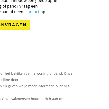
refab aanbouw een goede optie
g of pand? Vraag een
te aan of neem
contact
op.
ANVRAGEN
or het bekijken van je woning of pand. Onze
adline door.
n en geven we je meer informatie over het
w. Onze vakmensen houden zich aan de