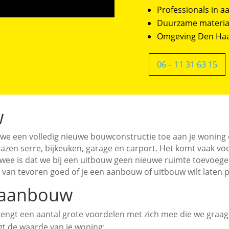
Professionals in 
Duurzame materia
Omgeving Den Haag
06 – 11 31 63 15
w
we een volledig nieuwe bouwconstructie toe aan je woning 
lazen serre, bijkeuken, garage en carport. Het komt vaak
e twee is dat we bij een uitbouw geen nieuwe ruimte toevoe
van tevoren goed of je een aanbouw of uitbouw wilt laten p
 aanbouw
ngt een aantal grote voordelen met zich mee die we graag 
gt de waarde van je woning;