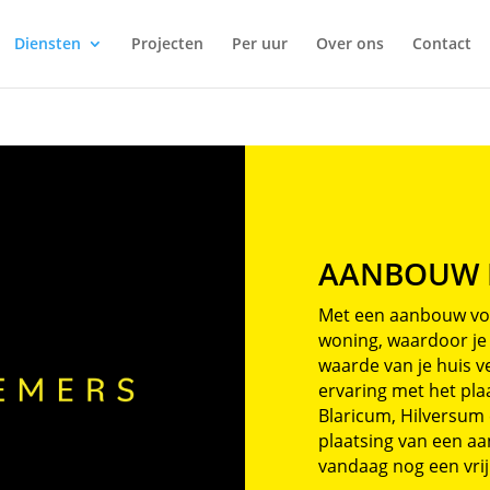
Diensten
Projecten
Per uur
Over ons
Contact
AANBOUW 
Met een aanbouw voeg
woning, waardoor je
waarde van je huis v
ervaring met het pla
Blaricum, Hilversum 
plaatsing van een a
vandaag nog een vrij