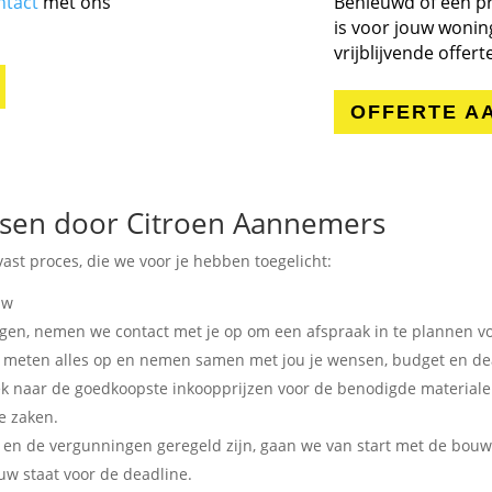
ntact
met ons
Benieuwd of een p
is voor jouw wonin
vrijblijvende offer
OFFERTE A
tsen door Citroen Aannemers
ast proces, die we voor je hebben toegelicht:
uw
en, nemen we contact met je op om een afspraak in te plannen vo
t, meten alles op en nemen samen met jou je wensen, budget en de
k naar de goedkoopste inkoopprijzen voor de benodigde materiale
e zaken.
en de vergunningen geregeld zijn, gaan we van start met de bou
w staat voor de deadline.