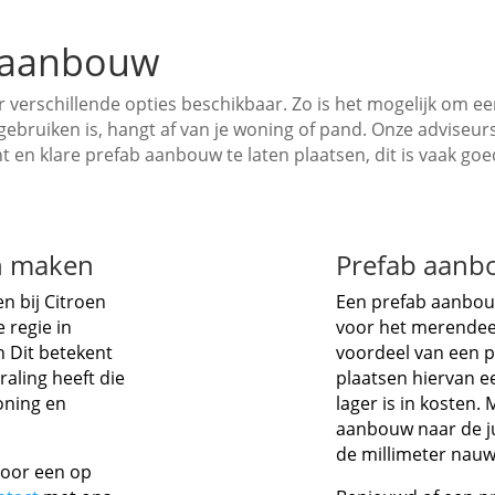
n aanbouw
r verschillende opties beschikbaar. Zo is het mogelijk om
gebruiken is, hangt af van je woning of pand. Onze adviseurs
nt en klare prefab aanbouw te laten plaatsen, dit is vaak go
n maken
Prefab aan
n bij Citroen
Een prefab aanbouw
 regie in
voor het merendeel
n Dit betekent
voordeel van een p
aling heeft die
plaatsen hiervan ee
woning en
lager is in kosten. 
aanbouw naar de ju
de millimeter nauw
voor een op